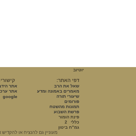
יוטיוב
דפי האתר:
קישורים
שאל את הרב
אתר הידב
מאמרים באמונה ומדע
אתר ערכי
שיעורי תורה
google
פורומים
תמונות מהשטח
פרשת השבוע
פינת הומור
כללי
2
גמ"ח ביטון
מעוניין גם להנציח או להקדיש את הלימוד?