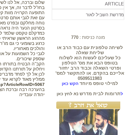
שלום וברכה, אל לנו לשל
ARTICLE
בחז"ל לדבר זה, אך אין
התופעה הקרויה מוות קלי
מדרשת השביל לאור
נוחה מחלקם ובפרט מאות
בסרטון הנער היה נראה 
כמדקלם טקסט שלמד לפ
מונה כניסות :
770
מהרגע הראשון שראיתי ס
כרגע בשומעי כי גם מו"ר 
לשיחה טלפונית עם כבוד הרב או
והולכים מאחוריו.
שליחת שאלה
לגבי כל השמועות על אוב
כל שעליכם לעשות הוא לשלוח
שספק שיכורים.
בטופס הבא את מס' הטלפון
הקב"ה הבטיח בתורתו הק
ופרטי השאלה וכבוד הרב יחזור
ויחלוק על תורתנו הקדוש
אלייכם בהקדם. או להתקשר למס'
לכן אל לך לפחד מדברים
0509511983
ממליץ מאוד לקרוא עוד
למילוי טופס מיוחד
הקש כאן
.asp?ArticleRowID=5067
בהערכה רבה וברכת הצ
תרומות לבית מדרש נא
ל
לחץ כאן
יהודה עובדיה