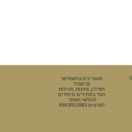
ר
מעוניינים בתשמישי
קדושה?
תפילין, מזוזות, מגילות
ועוד במחירים מיוחדים
לגולשי האתר.
לפרטים 050-9511983