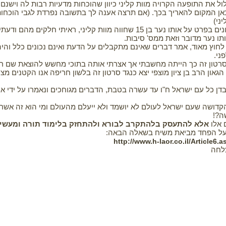
ול את התופעה הקרויה מוות קליני כיוון שהוכחות מדעיות רבות לה וישנם
 כאן המקום להאריך בכך. (אם תרצה אענה לך בתשובה נפרדת לגבי הוכחות
ני)
עם זאת לגבי אותם סרטונים בפרט על אותו נער בן 15 שחווה מוות קליני, ראיתי חלקים 
ו נער מדובר וזאת ממס' סיבות.
לחוץ מאוד, אמר דברים שאינם מתקבלים על הדעת ואינם נכונים כלל והי
ני.
רטון זה כך הייתה מחשבתי אך אצרתי אותה בתוכי מחשש להוצאת שם רע 
הגאון הרב בן ציון מוצפי יצא כנגד סרטון זה בלשון חריפה אנו הקטנים מצ
דן כל עם ישראל ח"ו עד עשרה בטבת, הדברים מגוחכים ונאמרו על ידי א
דושה שעם ישראל לעולם לא יושמד ולא ייעלם מהעולם ומי הוא זה אשר 
ה?!
 אלו
אלא להתעסק בלהתקרב לבורא ולהתחזק בלימוד תורה ומעשים
 על הפחד מביאת משיח בשאלה הבאה:
http://www.h-laor.co.il/Article6
לחה