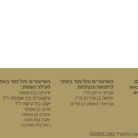
:
השיעורים והלימוד באתר
השיעורים והלימוד באת
לרפואת והצלחת:
לעילוי נשמת:
רות
ם
אביחי זריהן הי"ו
פירחה בת אסתר
יחיאל בן איריס הי"ו
וויקטוריה בת שמחה ז"ל
אוריאל יהושוע בן מרים
יקוט בת עישה ז"ל
חיים בן אסתר
יהודה בן אסתר
ימנה בת חווה
רחל בת חסיבה
 0509511983