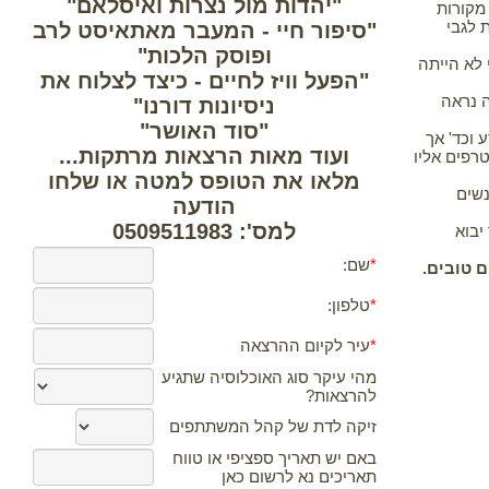
"יהדות מול נצרות ואיסלאם"
 מקורות
 לגבי
"סיפור חיי - המעבר מאתאיסט לרב
ופוסק הלכות"
מהם ודעתי לא הייתה
"הפעל וויז לחיים - כיצד לצלוח את
ה נראה
ניסיונות דורנו"
"סוד האושר"
וכד' אך
ועוד מאות הרצאות מרתקות...
טרפים אליו
מלאו את הטופס למטה או שלחו
נשים
הודעה
למס': 0509511983
יבוא
 טובים.