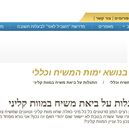
|
|
פורומים
צור קשר
מאמרים
מדרשת "השביל לאור" לבעלות תשובה
מד
בקרו א
נושא ימות המשיח וכללי
/
שיח וכללי
התגלות על ביאת משיח במוות קליני
ות על ביאת משיח במוות קליני
רצים המון סרטונים כל כל מיני כאלה שחוו מוות קליני וטוענים שמשיח צר
ו שעד עשרה בטבת לא יישאר שום יהודי האם זה נכון? אני נורא מפחד מה
ן כל עניין המוות קליני?