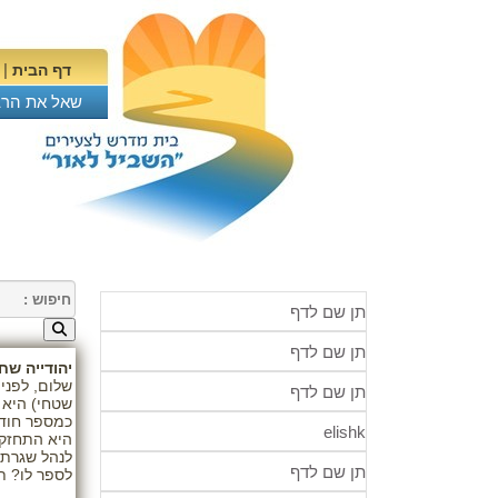
|
דף הבית
שאל את הרב
תן שם לדף
תן שם לדף
יהודייה שח
תן שם לדף
שטחי) היא 
כמספר חודש
elishk
היא התחזקה
לנהל שגרת 
תן שם לדף
לספר לו? ת