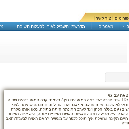
|
|
פורומים
צור קשר
מאמרים
מדרשת "השביל לאור" לבעלות תשובה
מד
בקרו א
טאה עם גוי
שלום, לפני כ16 שנה חברה שלי באה במגע עם גוי(3 פעמים קרה המגע בנהים שהיה
ודאי לא שכבה איתו או עם אף גבר אחר עד ליום חתונתה שהיתה לפני
ים) עם בעלה הכהן ועד לערב חתונתה היתה בתולה. מאז אותו מקרה
 אבל היא מביעה חרטה ורגשות האשם מציפים אותה, היא אינה מציחה
חיים תקינה ושואלת איך תוכל לכפר על מעשיה ?האם ראויה לבעלה?האם
ודה